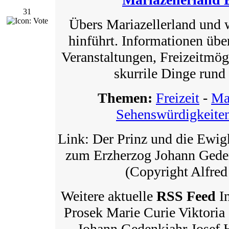
31
Übers Mariazellerland und 
hinführt. Informationen übe
Veranstaltungen, Freizeitmög
skurrile Dinge rund
Themen:
Freizeit
-
Ma
Sehenswürdigkeite
Link: Der Prinz und die Ewigk
zum Erzherzog Johann Ged
(Copyright Alfre
Weitere aktuelle
RSS Feed
In
Prosek Marie Curie Viktoria 
Johann Gedenkjahr Josef 