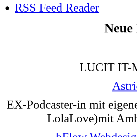
RSS Feed Reader
Neue 
LUCIT IT-
Astr
EX-Podcaster-in mit eigen
LolaLove)mit Amb
bFlow Webdesig