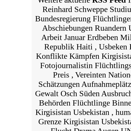
Reinhard Schweppe Studi
Bundesregierung Flüchtling
Abschiebungen Ruandern
Arbeit Januar Erdbeben Mi
Republik Haiti , Usbeken
Konflikte Kämpfen Kirgisista
Fotojournalistin Flüchtli
Preis , Vereinten Natio
Schätzungen Aufnahmeplätze
Gewalt Osch Süden Ausbruch 
Behörden Flüchtlinge Bin
Kirgisistan Usbekistan , huma
Grenze Kirgisistan Usbekista
Flucht Drama Augen UN