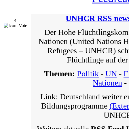
UNHCR RSS news
4
Der Hohe Flüchtlingskomm
Nationen (United Nations 
Refugees – UNHCR) schüt
Flüchtlinge auf der
Themen:
Politik
-
UN
-
F
Nationen
-
Link: Deutschland weiter 
Bildungsprogramme
(Exte
UNHC
Weitere aktuelle
RSS Feed
I