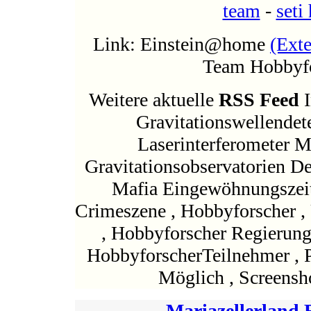
team
-
seti
Link: Einstein@home
(Exte
Team Hobbyfo
Weitere aktuelle
RSS Feed
I
Gravitationswellendet
Laserinterferometer 
Gravitationsobservatorien 
Mafia Eingewöhnungszei
Crimeszene , Hobbyforscher 
, Hobbyforscher Regierungs
HobbyforscherTeilnehmer , P
Möglich , Screensh
Mariazellerland 