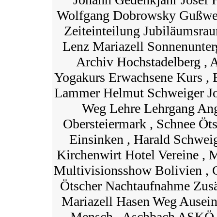
Wolfgang Dobrowsky Gußwer
Zeiteinteilung Jubiläumsra
Lenz Mariazell Sonnenunter
Archiv Hochstadelberg , A
Yogakurs Erwachsene Kurs , 
Lammer Helmut Schweiger Jo
Weg Lehre Lehrgang Ang
Obersteiermark , Schnee Öt
Einsinken , Harald Schwei
Kirchenwirt Hotel Vereine ,
Multivisionsshow Bolivien , C
Ötscher Nachtaufnahme Zusät
Mariazell Hasen Weg Ausein
Mensch , Aschbach ASKÖ ,