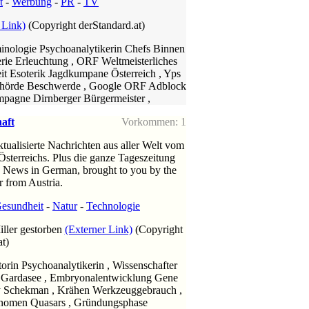
t
-
Werbung
-
PR
-
TV
 Link)
(Copyright derStandard.at)
minologie Psychoanalytikerin Chefs Binnen
rie Erleuchtung , ORF Weltmeisterliches
t Esoterik Jagdkumpane Österreich , Yps
ehörde Beschwerde , Google ORF Adblock
pagne Dirnberger Bürgermeister ,
aft
Vorkommen: 1
tualisierte Nachrichten aus aller Welt vom
sterreichs. Plus die ganze Tageszeitung
 News in German, brought to you by the
r from Austria.
esundheit
-
Natur
-
Technologie
iller gestorben
(Externer Link)
(Copyright
at)
torin Psychoanalytikerin , Wissenschafter
 Gardasee , Embryonalentwicklung Gene
dy Schekman , Krähen Werkzeuggebrauch ,
onomen Quasars , Gründungsphase