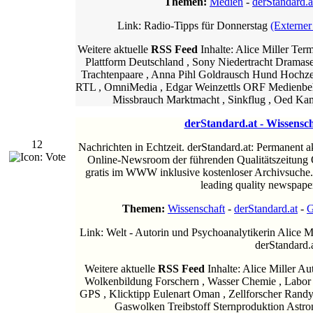
Themen:
Medien
-
derStandard.a
Link: Radio-Tipps für Donnerstag
(Externer
Weitere aktuelle
RSS Feed
Inhalte: Alice Miller Ter
Plattform Deutschland , Sony Niedertracht Dramase
Trachtenpaare , Anna Pihl Goldrausch Hund Hochzei
RTL , OmniMedia , Edgar Weinzettls ORF Medienb
Missbrauch Marktmacht , Sinkflug , Oed Kam
derStandard.at - Wissensch
12
Nachrichten in Echtzeit. derStandard.at: Permanent ak
Online-Newsroom der führenden Qualitätszeitung Ö
gratis im WWW inklusive kostenloser Archivsuche.
leading quality newspape
Themen:
Wissenschaft
-
derStandard.at
-
G
Link: Welt - Autorin und Psychoanalytikerin Alice M
derStandard.
Weitere aktuelle
RSS Feed
Inhalte: Alice Miller Au
Wolkenbildung Forschern , Wasser Chemie , Labor
GPS , Klicktipp Eulenart Oman , Zellforscher Ran
Gaswolken Treibstoff Sternproduktion Astr