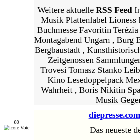
Weitere aktuelle
RSS Feed
I
Musik Plattenlabel Lioness 
Buchmesse Favoritin Terézia
Montagabend Ungarn , Burg B
Bergbaustadt , Kunsthistori
Zeitgenossen Sammlungen 
Trovesi Tomasz Stanko Leib
Kino Lesedoppelpack Mexi
Wahrheit , Boris Nikitin S
Musik Gegen
diepresse.co
80
Das neueste de