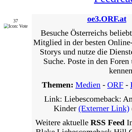
oe3.ORF.at
37
Besuche Österreichs belieb
Mitglied in der besten Onlin
Storys und nutze die Diens
Suche. Poste in den Foren 
kennen
Themen:
Medien
-
ORF
-
Link: Liebescomeback: A
Kinder
(Externer Link)
Weitere aktuelle
RSS Feed
I
Blake Liebescomeback Hill G