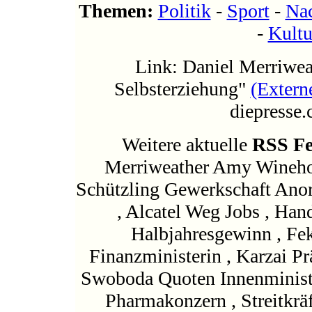
Themen:
Politik
-
Sport
-
Nac
-
Kultu
Link: Daniel Merriwea
Selbsterziehung"
(Extern
diepresse
Weitere aktuelle
RSS F
Merriweather Amy Wineho
Schützling Gewerkschaft Anor
, Alcatel Weg Jobs , Ha
Halbjahresgewinn , Fek
Finanzministerin , Karzai Prä
Swoboda Quoten Innenministe
Pharmakonzern , Streitkräf