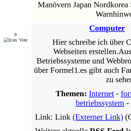
Manövern Japan Nordkorea 
Warnhinwe
Computer
9
Hier schreibe ich über
Webseiten erstellen.Au
Betriebssysteme und Webbrow
über Formel1.es gibt auch Fa
zu sehe
Themen:
Internet
-
fo
betriebssystem
-
Link: Link
(Externer Link)
(C
Weitere aktuelle
RSS Feed
I