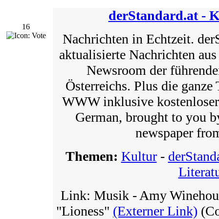
derStandard.at - K
16
Nachrichten in Echtzeit. der
aktualisierte Nachrichten aus
Newsroom der führenden
Österreichs. Plus die ganze 
WWW inklusive kostenloser
German, brought to you by
newspaper from
Themen:
Kultur
-
derStanda
Literat
Link: Musik - Amy Winehous
"Lioness"
(Externer Link)
(Co