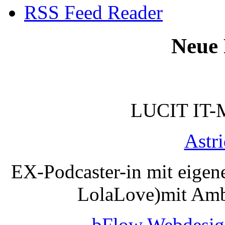
RSS Feed Reader
Neue 
LUCIT IT-
Astr
EX-Podcaster-in mit eigen
LolaLove)mit Amb
bFlow Webdesig