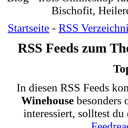
Bischofit, Heile
Startseite
-
RSS Verzeichn
RSS Feeds zum T
To
In diesen RSS Feeds ko
Winehouse
besonders o
interessiert, solltest d
Feedrea