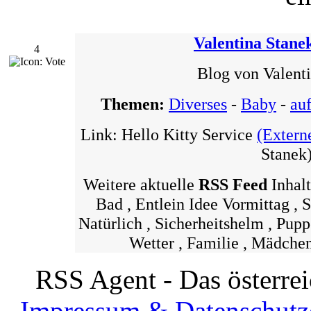
Valentina Stane
4
Blog von Valent
Themen:
Diverses
-
Baby
-
au
Link: Hello Kitty Service
(Extern
Stanek
Weitere aktuelle
RSS Feed
Inhalt
Bad , Entlein Idee Vormittag 
Natürlich , Sicherheitshelm , Pupp
Wetter , Familie , Mädche
RSS Agent - Das österre
Impressum & Datenschutz