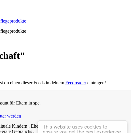
pflegeprodukte
pflegeprodukte
chaft"
est du einen dieser Feeds in deinem
Feedreader
eintragen!
ant für Eltern in spe.
ter werden
This website uses cookies to
 Rituale Kindern , Ehepaaren Kinderwunsch Spermien , Zähnchen ,
ensure you get the best experience
Geräte Gebrauchs ,