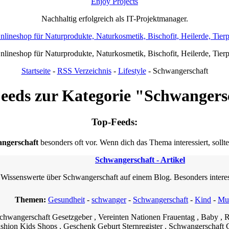
Enjoy Projects
Nachhaltig erfolgreich als IT-Projektmanager.
Onlineshop für Naturprodukte, Naturkosmetik, Bischofit, Heilerde, Tier
Onlineshop für Naturprodukte, Naturkosmetik, Bischofit, Heilerde, Tier
Startseite
-
RSS Verzeichnis
-
Lifestyle
- Schwangerschaft
eeds zur Kategorie "Schwangers
Top-Feeds:
ngerschaft
besonders oft vor. Wenn dich das Thema interessiert, sollt
Schwangerschaft - Artikel
 Wissenswerte über Schwangerschaft auf einem Blog. Besonders interess
Themen:
Gesundheit
-
schwanger
-
Schwangerschaft
-
Kind
-
Mut
 Schwangerschaft Gesetzgeber , Vereinten Nationen Frauentag , Baby ,
shion Kids Shops , Geschenk Geburt Sternregister , Schwangerschaft 