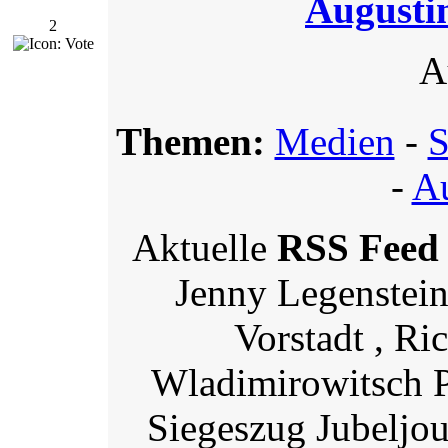
Augusti
2
A
Themen:
Medien
-
S
-
Au
Aktuelle
RSS Feed
Jenny Legenstei
Vorstadt , R
Wladimirowitsch P
Siegeszug Jubeljo