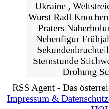
Ukraine , Weltstre
Wurst Radl Knochens
Praters Naherholu
Nebenfigur Frühja
Sekundenbruchteil
Sternstunde Stichw
Drohung Sch
RSS Agent - Das österre
Impressum & Datenschutz