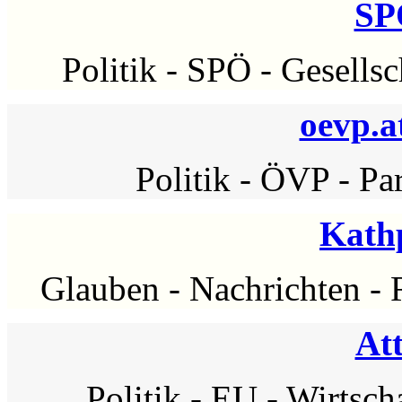
SP
Politik
-
SPÖ
-
Gesellsc
oevp.at
Politik
-
ÖVP
-
Par
Kath
Glauben
-
Nachrichten
-
At
Politik
-
EU
-
Wirtsch