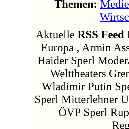
Themen:
Medie
Wirtsc
Aktuelle
RSS Feed
I
Europa , Armin Ass
Haider Sperl Modera
Welttheaters Gre
Wladimir Putin Spe
Sperl Mitterlehner U
ÖVP Sperl Rupp
Reg