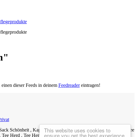
pflegeprodukte
pflegeprodukte
m"
u einen dieser Feeds in deinem
Feedreader
eintragen!
rivat
This website uses cookies to
ack Schönheit , Kaprun See Kuh Mitschnitte Blog Zell , Kaprun See
ensure you get the best experience
 Tee Herd , Tee Herd ,