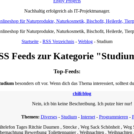
Enjoy Projects
Nachhaltig erfolgreich als IT-Projektmanager.
Onlineshop für Naturprodukte, Naturkosmetik, Bischofit, Heilerde, Tier
Onlineshop für Naturprodukte, Naturkosmetik, Bischofit, Heilerde, Tier
Startseite
-
RSS Verzeichnis
-
Weblog
- Studium
SS Feeds zur Kategorie "Studiu
Top-Feeds:
tudium
besonders oft vor. Wenn dich das Thema interessiert, solltest d
chili:blog
Nein, ich bin keine Beschreibung. Ich putze hier nur!
Themen:
Diverses
-
Studium
-
Internet
-
Programmieren
-
P
telefon Tages Ritchie Daumen , Strecke , Weg Sack Schönheit , Weg S
ernachtung Bewerbung Toilettenpapier , Weihnachten , Weihnachten ,