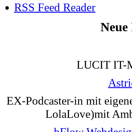
RSS Feed Reader
Neue 
LUCIT IT-
Astr
EX-Podcaster-in mit eigen
LolaLove)mit Amb
bFlow Webdesig