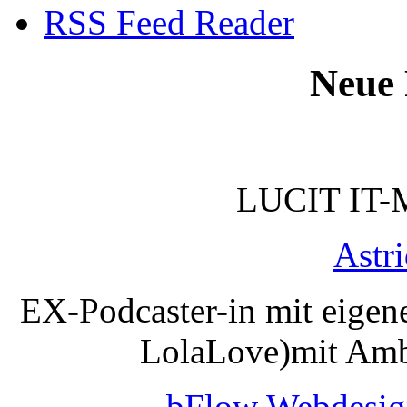
RSS Feed Reader
Neue 
LUCIT IT-
Astr
EX-Podcaster-in mit eigen
LolaLove)mit Amb
bFlow Webdesig