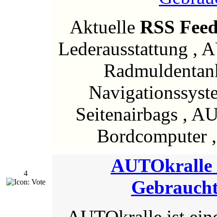
Aktuelle
RSS Fee
Lederausstattung , 
Radmuldentank
Navigationssyst
Seitenairbags , A
Bordcomputer ,
AUTOkralle 
4
Gebrauch
AUTOkralle ist ein