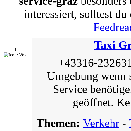
service-graz
besonders 
interessiert, solltest d
Feedrea
Taxi G
1
+43316-232631 
Umgebung wenn sie
Service benötig
geöffnet. Ke
Themen:
Verkehr
-