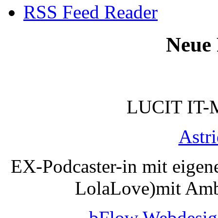
RSS Feed Reader
Neue 
LUCIT IT-
Astr
EX-Podcaster-in mit eigen
LolaLove)mit Amb
bFlow Webdesig