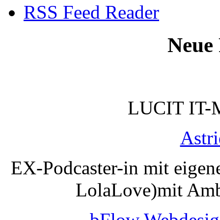
RSS Feed Reader
Neue 
LUCIT IT-
Astr
EX-Podcaster-in mit eigen
LolaLove)mit Amb
bFlow Webdesig