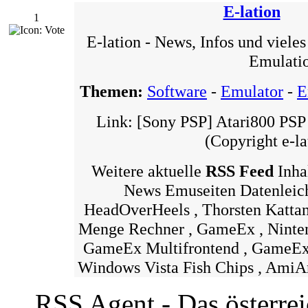
E-lation
1
E-lation - News, Infos und viel
Emulati
Themen:
Software
-
Emulator
-
E
Link: [Sony PSP] Atari800 PSP
(Copyright e-la
Weitere aktuelle
RSS Feed
Inha
News Emuseiten Datenleich
HeadOverHeels , Thorsten Katta
Menge Rechner , GameEx , Ninte
GameEx Multifrontend , GameEx 
Windows Vista Fish Chips , AmiA
RSS Agent - Das österre