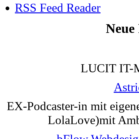
RSS Feed Reader
Neue 
LUCIT IT-
Astr
EX-Podcaster-in mit eigen
LolaLove)mit Amb
bFlow Webdesig