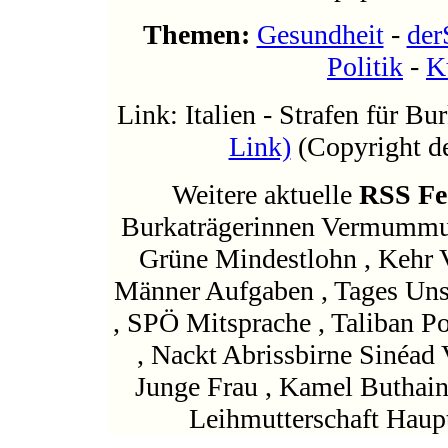
Themen:
Gesundheit
-
der
Politik
-
K
Link: Italien - Strafen für B
Link)
(Copyright de
Weitere aktuelle
RSS Fe
Burkaträgerinnen Vermummu
Grüne Mindestlohn , Kehr Vo
Männer Aufgaben , Tages Un
, SPÖ Mitsprache , Taliban Po
, Nackt Abrissbirne Sinéa
Junge Frau , Kamel Buthain
Leihmutterschaft Haupt