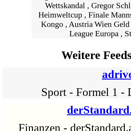
Wettskandal , Gregor Sch
Heimweltcup , Finale Manns
Kongo , Austria Wien Geld 
League Europa , S
Weitere Feed
adriv
Sport
-
Formel 1
-
derStandard.
Finanzen
-
derStandard.