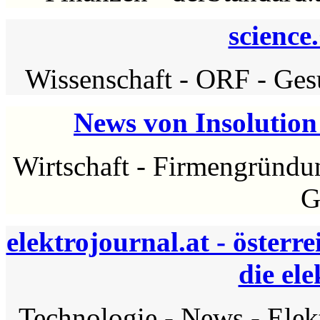
science
Wissenschaft
-
ORF
-
Ges
News von Insolutio
Wirtschaft
-
Firmengründu
G
elektrojournal.at - österr
die el
Technologie
-
News
-
Elek