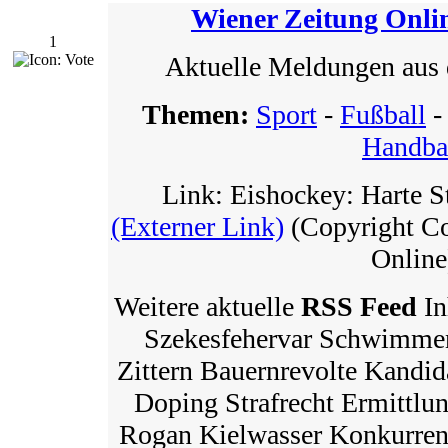
Wiener Zeitung Onli
1
Aktuelle Meldungen aus 
Themen:
Sport
-
Fußball
Handba
Link: Eishockey: Harte St
(Externer Link)
(Copyright Co
Online
Weitere aktuelle
RSS Feed
In
Szekesfehervar Schwimmen 
Zittern Bauernrevolte Kandi
Doping Strafrecht Ermittlu
Rogan Kielwasser Konkurrenz