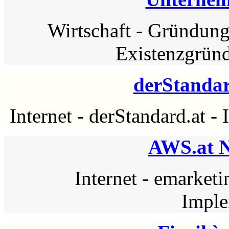
Wirtschaft
-
Gründun
Existenzgrün
derStandar
Internet
-
derStandard.at
-
AWS.at N
Internet
-
emarketi
Imple