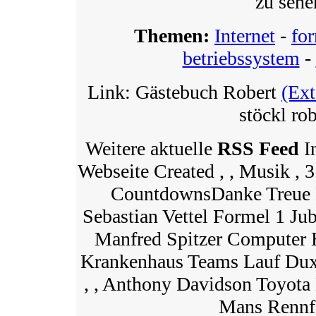
zu sehe
Themen:
Internet
-
fo
betriebssystem
-
Link: Gästebuch Robert
(Ext
stöckl rob
Weitere aktuelle
RSS Feed
In
Webseite Created , , Musik , 3
CountdownsDanke Treue 
Sebastian Vettel Formel 1 Jub
Manfred Spitzer Computer Hi
Krankenhaus Teams Lauf Dux
, , Anthony Davidson Toyota
Mans Rennfa