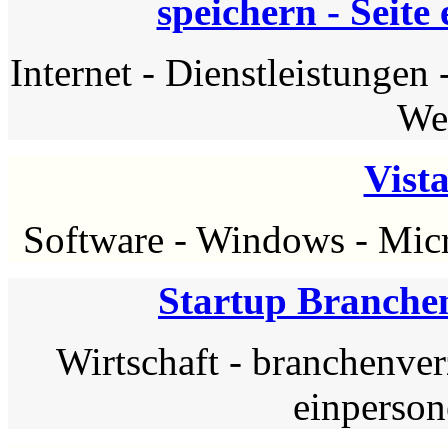
speichern - Seite
Internet
-
Dienstleistungen
We
Vist
Software
-
Windows
-
Micr
Startup Branche
Wirtschaft
-
branchenver
einperso