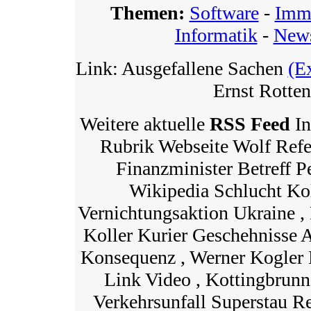
Themen:
Software
-
Immo
Informatik
-
News
Link: Ausgefallene Sachen
(E
Ernst Rotten
Weitere aktuelle
RSS Feed
In
Rubrik Webseite Wolf Ref
Finanzminister Betreff Pe
Wikipedia Schlucht Kol
Vernichtungsaktion Ukraine , 
Koller Kurier Geschehnisse 
Konsequenz , Werner Kogler
Link Video , Kottingbrun
Verkehrsunfall Superstau R