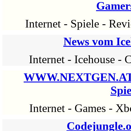
Gamer
Internet
-
Spiele
-
Rev
News vom Ic
Internet
-
Icehouse
-
C
WWW.NEXTGEN.AT | D
Spi
Internet
-
Games
-
Xb
Codejungle.