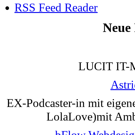
RSS Feed Reader
Neue 
LUCIT IT-
Astr
EX-Podcaster-in mit eigen
LolaLove)mit Amb
bFlow Webdesig