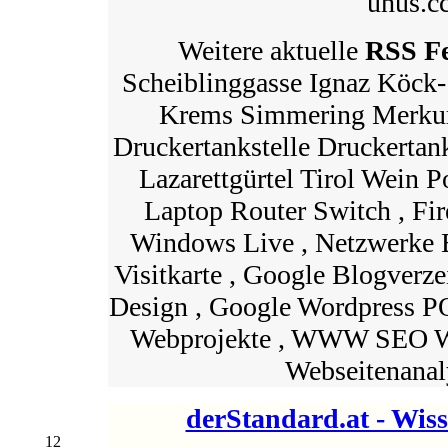
uhus.cc
Weitere aktuelle
RSS F
Scheiblinggasse Ignaz Köck
Krems Simmering Merku
Druckertankstelle Druckertank
Lazarettgürtel Tirol Wein Po
Laptop Router Switch , Fire
Windows Live , Netzwerke B
Visitkarte , Google Blogverze
Design , Google Wordpress 
Webprojekte , WWW SEO Wo
Webseitenanaly
derStandard.at - Wiss
12