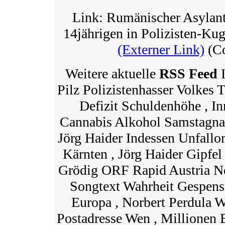
Link: Rumänischer Asylan
14jährigen in Polizisten-Kuge
(Externer Link)
(Co
Weitere aktuelle
RSS Feed
I
Pilz Polizistenhasser Volkes 
Defizit Schuldenhöhe , In
Cannabis Alkohol Samstagnac
Jörg Haider Indessen Unfallo
Kärnten , Jörg Haider Gipfel
Grödig ORF Rapid Austria Ne
Songtext Wahrheit Gespen
Europa , Norbert Perdula
Postadresse Wen , Millionen