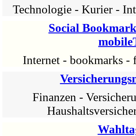
Technologie
-
Kurier
-
In
Social Bookmarks
mobil
Internet
-
bookmarks
-
Versicherungs
Finanzen
-
Versicher
Haushaltsversiche
Wahlta