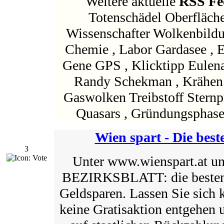
Weitere aktuelle
RSS Fe
Totenschädel Oberfläch
Wissenschafter Wolkenbildu
Chemie , Labor Gardasee ,
Gene GPS , Klicktipp Eulena
Randy Schekman , Krähen
Gaswolken Treibstoff Stern
Quasars , Gründungsphase
Wien spart - Die best
3
Unter www.wienspart.at 
BEZIRKSBLATT: die besten 
Geldsparen. Lassen Sie sich 
keine Gratisaktion entgehen u