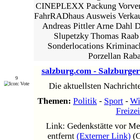
CINEPLEXX Packung Vorverk
FahrRADhaus Ausweis Verkau
Andreas Pittler Arne Dahl D
Slupetzky Thomas Raa
Sonderlocations Kriminac
Porzellan Rabat
salzburg.com - Salzburge
9
Die aktuellsten Nachrich
Themen:
Politik
-
Sport
-
Wi
Freizei
Link: Gedenkstätte vor M
entfernt
(Externer Link)
(C