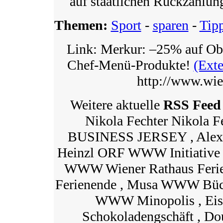
auf staatlichen Rückzahlu
Themen:
Sport
-
sparen
-
Tip
Link: Merkur: –25% auf O
Chef-Menü-Produkte!
(Exte
http://www.wien
Weitere aktuelle
RSS Feed
Nikola Fechter Nikola
BUSINESS JERSEY , Alexa
Heinzl ORF WWW Initiative S
WWW Wiener Rathaus Ferien
Ferienende , Musa WWW Büche
WWW Minopolis , E
Schokoladengschäft , 