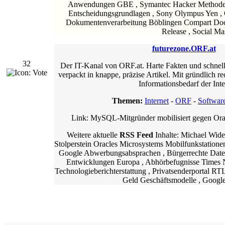
Anwendungen GBE , Symantec Hacker Methoden 
Entscheidungsgrundlagen , Sony Olympus Yen ,
Dokumentenverarbeitung Böblingen Compart DocB
Release , Social Mas
futurezone.ORF.at
32
Der IT-Kanal von ORF.at. Harte Fakten und schnell
verpackt in knappe, präzise Artikel. Mit gründlich re
Informationsbedarf der Int
Themen:
Internet
-
ORF
-
Softwar
Link: MySQL-Mitgründer mobilisiert gegen Or
Weitere aktuelle
RSS Feed
Inhalte: Michael Wi
Stolperstein Oracles Microsystems Mobilfunkstatione
Google Abwerbungsabsprachen , Bürgerrechte Daten
Entwicklungen Europa , Abhörbefugnisse Times
Technologieberichterstattung , Privatsenderportal R
Geld Geschäftsmodelle , Googl