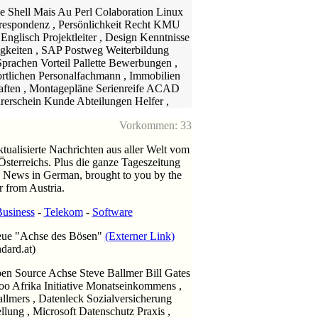
le Shell Mais Au Perl Colaboration Linux
respondenz , Persönlichkeit Recht KMU
nglisch Projektleiter , Design Kenntnisse
keiten , SAP Postweg Weiterbildung
rachen Vorteil Pallette Bewerbungen ,
rtlichen Personalfachmann , Immobilien
aften , Montagepläne Serienreife ACAD
hrerschein Kunde Abteilungen Helfer ,
Vorkommen: 33
tualisierte Nachrichten aus aller Welt vom
sterreichs. Plus die ganze Tageszeitung
 News in German, brought to you by the
r from Austria.
Business
-
Telekom
-
Software
 neue "Achse des Bösen"
(Externer Link)
dard.at)
en Source Achse Steve Ballmer Bill Gates
hoo Afrika Initiative Monatseinkommens ,
allmers , Datenleck Sozialversicherung
llung , Microsoft Datenschutz Praxis ,