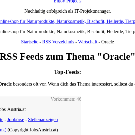
Enjoy Projects
Nachhaltig erfolgreich als IT-Projektmanager.
Onlineshop für Naturprodukte, Naturkosmetik, Bischofit, Heilerde, Tier
Onlineshop für Naturprodukte, Naturkosmetik, Bischofit, Heilerde, Tier
Startseite
-
RSS Verzeichnis
-
Wirtschaft
- Oracle
RSS Feeds zum Thema "Oracle
Top-Feeds:
Oracle
besonders oft vor. Wenn dich das Thema interessiert, solltest du
Vorkommen: 46
obs-Austria.at
te
-
Jobbörse
-
Stellenanzeigen
ink)
(Copyright JobsAustria.at)