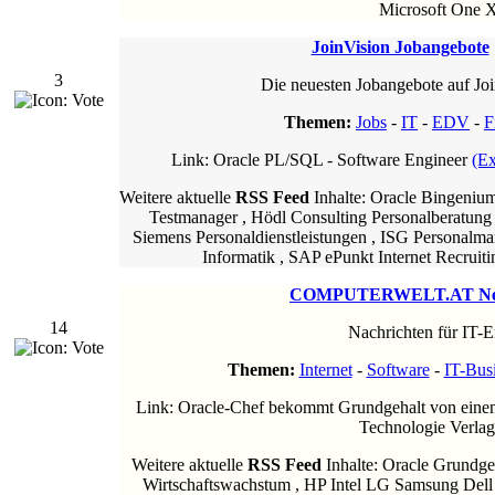
Microsoft One X
JoinVision Jobangebote
3
Die neuesten Jobangebote auf Joi
Themen:
Jobs
-
IT
-
EDV
-
F
Link: Oracle PL/SQL - Software Engineer
(Ex
Weitere aktuelle
RSS Feed
Inhalte: Oracle Bingeniu
Testmanager , Hödl Consulting Personalberatung
Siemens Personaldienstleistungen , ISG Personalma
Informatik , SAP ePunkt Internet Recruitin
COMPUTERWELT.AT N
14
Nachrichten für IT-E
Themen:
Internet
-
Software
-
IT-Bus
Link: Oracle-Chef bekommt Grundgehalt von eine
Technologie Verl
Weitere aktuelle
RSS Feed
Inhalte: Oracle Grundg
Wirtschaftswachstum , HP Intel LG Samsung Dell 