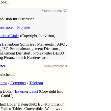
box ,
Vorkommen: 32
nVision für Österreich.
reelancer
-
Projekte
terner Link)
(Copyright Joinvision)
m Hagenberg Software , ManagerIn , APC ,
 , ISG Personalmanagement Dienstort ,
nagement Dienstort , Projektleiter BEKO
g Finanzbereich Karrierestart ,
ews
Vorkommen: 8
ntscheider
iness
-
Computer
-
Telekom
m Dollar
(Externer Link)
(Copyright Info
ag GmbH)
ehalt Dollar Datenschutz EU-Kommission
Fujitsu Tablets Convertibles Windows ,