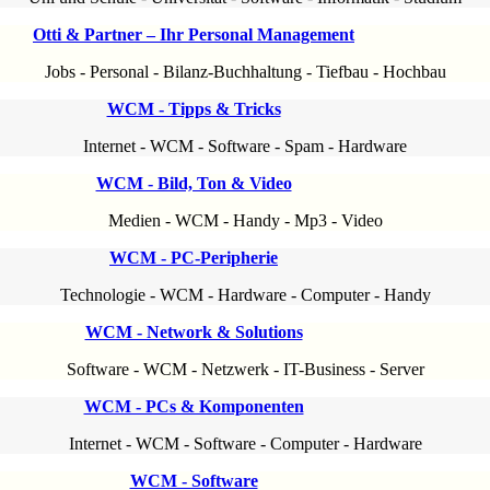
Otti & Partner – Ihr Personal Management
Jobs
-
Personal
-
Bilanz-Buchhaltung
-
Tiefbau
-
Hochbau
WCM - Tipps & Tricks
Internet
-
WCM
-
Software
-
Spam
-
Hardware
WCM - Bild, Ton & Video
Medien
-
WCM
-
Handy
-
Mp3
-
Video
WCM - PC-Peripherie
Technologie
-
WCM
-
Hardware
-
Computer
-
Handy
WCM - Network & Solutions
Software
-
WCM
-
Netzwerk
-
IT-Business
-
Server
WCM - PCs & Komponenten
Internet
-
WCM
-
Software
-
Computer
-
Hardware
WCM - Software