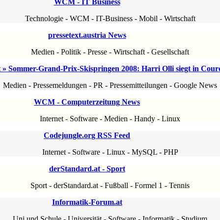
WCM - IT Business
Technologie
-
WCM
-
IT-Business
-
Mobil
-
Wirtschaft
pressetext.austria News
Medien
-
Politik
-
Presse
-
Wirtschaft
-
Gesellschaft
 » Sommer-Grand-Prix-Skispringen 2008: Harri Olli siegt in Cour
Medien
-
Pressemeldungen
-
PR
-
Pressemitteilungen
-
Google News
WCM - Computerzeitung News
Internet
-
Software
-
Medien
-
Handy
-
Linux
Codejungle.org RSS Feed
Internet
-
Software
-
Linux
-
MySQL
-
PHP
derStandard.at - Sport
Sport
-
derStandard.at
-
Fußball
-
Formel 1
-
Tennis
Informatik-Forum.at
Uni und Schule
-
Universität
-
Software
-
Informatik
-
Studium