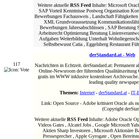
Weitere aktuelle
RSS Feed
Inhalte: Microsoft Orac
SAP Vorteil Kenntnisse Postweg Organisation Kor
Bewerbungen Fachausweis , Landschaft Fähigkeiten E
XML Grundvoraussetzung Kommunikationsfähig
Bewerbungen Jahresabschlüssen , SAP Beratung Sp
Arbeitsrecht Optimierung Beratung Linienverantwo
Aufgaben Weiterbildung Unterhalt Wohnliegensch
Selbstbewusst Catia , Eggelsberg Restaurant Fü
derStandard.at - Web
117
Nachrichten in Echtzeit. derStandard.at: Permanent ak
Online-Newsroom der führenden Qualitätszeitung Ö
gratis im WWW inklusive kostenloser Archivsuche.
leading quality newspape
Themen:
Internet
-
derStandard.at
-
IT-
Link: Open Source - Adobe kritisiert Oracle als
(Copyright derStan
Weitere aktuelle
RSS Feed
Inhalte: Adobe Oracle Op
Videos Gates , Alcatel Jobs , Google Microsoft Ya
Aktien Sharp Investoren , Microsoft Aktionäre B
Pressesprecher , Apple Gyrogate , Open Bereitste