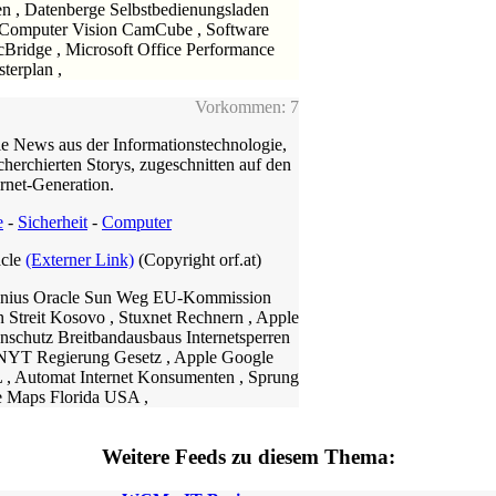
, Datenberge Selbstbedienungsladen
 Computer Vision CamCube , Software
ridge , Microsoft Office Performance
terplan ,
Vorkommen: 7
e News aus der Informationstechnologie,
cherchierten Storys, zugeschnitten auf den
ernet-Generation.
e
-
Sicherheit
-
Computer
acle
(Externer Link)
(Copyright orf.at)
denius Oracle Sun Weg EU-Kommission
n Streit Kosovo , Stuxnet Rechnern , Apple
schutz Breitbandausbaus Internetsperren
 NYT Regierung Gesetz , Apple Google
TL , Automat Internet Konsumenten , Sprung
e Maps Florida USA ,
Weitere Feeds zu diesem Thema: