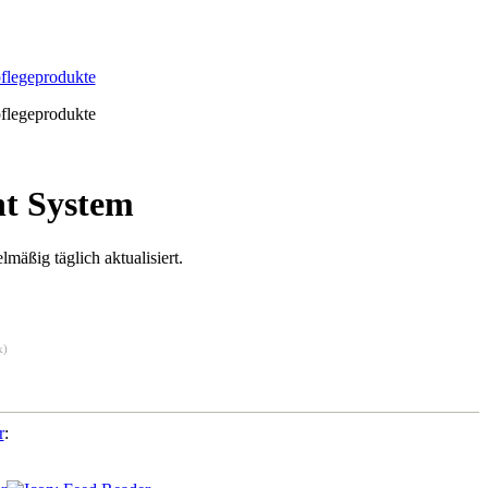
pflegeprodukte
pflegeprodukte
t System
ßig täglich aktualisiert.
k)
r
: