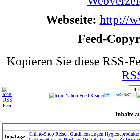
Webverzei
Webseite:
http://
Feed-Copyr
Kopieren Sie diese RSS-Fe
RSS
Inhalte a
Online-Shop
Reisen
Gardinenstangen
Hygieneprodukte
Top-Tags:
Gebrauchtwagen
Hochzeit
Website
kostenlos
Anlasse
F