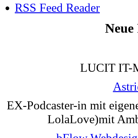
RSS Feed Reader
Neue 
LUCIT IT-
Astr
EX-Podcaster-in mit eigen
LolaLove)mit Amb
bFlow Webdesig