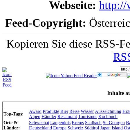
Webseite:
http:/
Feed-Copyright:
Österrei
Kopieren Sie diese RSS-Fe
RSS
Inhalte a
Award
Produkte
Bier
Reise
Wasser
Auszeichnung
Hot
Top-Tags:
Alpen
Händler
Restaurant
Tourismus
Kochbuch
Orte &
Schwechat
Langenlois
Krems
Saalbach
St. Georgen
Ba
Länder:
Deutschland
Europa
Schweiz
Südtirol
Japan
Island
Öst