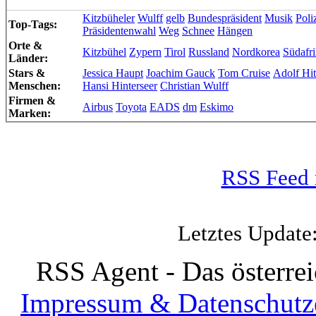
Kitzbüheler
Wulff
gelb
Bundespräsident
Musik
Poli
Top-Tags:
Präsidentenwahl
Weg
Schnee
Hängen
Orte &
Kitzbühel
Zypern
Tirol
Russland
Nordkorea
Südafr
Länder:
Stars &
Jessica Haupt
Joachim Gauck
Tom Cruise
Adolf Hit
Menschen:
Hansi Hinterseer
Christian Wulff
Firmen &
Airbus
Toyota
EADS
dm
Eskimo
Marken:
RSS Feed 
Letztes Update
RSS Agent - Das österre
Impressum & Datenschutz