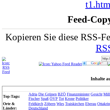
t1.ht
Feed-Copy
Kopieren Sie diese RSS-Fe
RSS
Inhalte a
Adria
Die Grünen
BZÖ
Finanzminister
Gesicht
Mill
Top-Tags:
Fischer
Spaß
ÖVP
Tot
Krone
Politiker
Orte &
Feldkirch
Zöbern
Wies
Traiskirchen
Eberau
Ottakri
Länder:
Deutschland