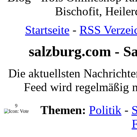
Bischofit, Heile
Startseite
-
RSS Verzei
salzburg.com - S
Die aktuellsten Nachricht
Feed wird regelmäßig m
9
Themen:
Politik
-
S
F