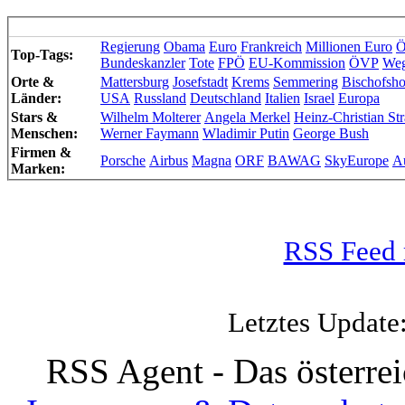
Regierung
Obama
Euro
Frankreich
Millionen Euro
Ö
Top-Tags:
Bundeskanzler
Tote
FPÖ
EU-Kommission
ÖVP
We
Orte &
Mattersburg
Josefstadt
Krems
Semmering
Bischofsho
Länder:
USA
Russland
Deutschland
Italien
Israel
Europa
Stars &
Wilhelm Molterer
Angela Merkel
Heinz-Christian St
Menschen:
Werner Faymann
Wladimir Putin
George Bush
Firmen &
Porsche
Airbus
Magna
ORF
BAWAG
SkyEurope
Au
Marken:
RSS Feed 
Letztes Update
RSS Agent - Das österre