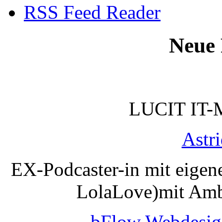
RSS Feed Reader
Neue 
LUCIT IT-
Astr
EX-Podcaster-in mit eigen
LolaLove)mit Amb
bFlow Webdesig