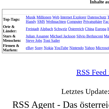
Inhalte a
Musik
Millionen
Web
Internet Explorer
Datenschutz
T
Top-Tags:
Handy
SMS
Weihnachten
Computer
Privatsphäre
Fac
Orte &
Freistadt
Alpbach
Schweiz
Österreich
China
Europa
I
Länder:
Stars &
Julian Assange
Michael Jackson
Silvio Berlusconi
Ma
Menschen:
Steve Jobs
Toni Sailer
Firmen &
eBay
Sony
Nokia
YouTube
Nintendo
Yahoo
Microsof
Marken:
RSS Feed 
Letztes Update
RSS Agent - Das österre