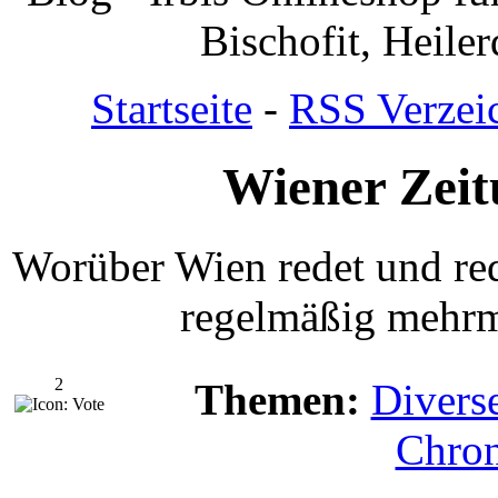
Bischofit, Heile
Startseite
-
RSS Verzei
Wiener Zeit
Worüber Wien redet und red
regelmäßig mehrma
2
Themen:
Divers
Chro