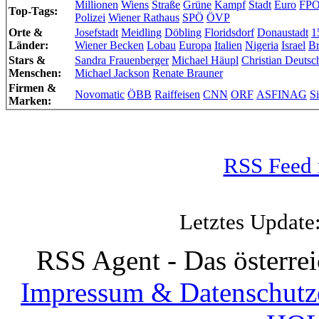
Millionen
Wiens
Straße
Grüne
Kampf
Stadt
Euro
FP
Top-Tags:
Polizei
Wiener Rathaus
SPÖ
ÖVP
Orte &
Josefstadt
Meidling
Döbling
Floridsdorf
Donaustadt
1
Länder:
Wiener Becken
Lobau
Europa
Italien
Nigeria
Israel
Br
Stars &
Sandra Frauenberger
Michael Häupl
Christian Deutsc
Menschen:
Michael Jackson
Renate Brauner
Firmen &
Novomatic
ÖBB
Raiffeisen
CNN
ORF
ASFINAG
S
Marken:
RSS Feed 
Letztes Update
RSS Agent - Das österre
Impressum & Datenschutz