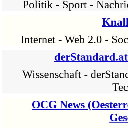
Politik
-
Sport
-
Nachri
Knal
Internet
-
Web 2.0
-
Soc
derStandard.at
Wissenschaft
-
derStand
Tec
OCG News (Oesterr
Ges