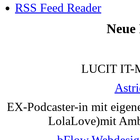
RSS Feed Reader
Neue 
LUCIT IT-
Astr
EX-Podcaster-in mit eigen
LolaLove)mit Amb
bFlow Webdesig