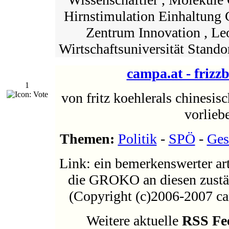
Hirnstimulation Einhaltung 
Zentrum Innovation , L
Wirtschaftsuniversität Stando
campa.at - frizz
1
von fritz koehlerals chinesis
vorlieb
Themen:
Politik
-
SPÖ
-
Ges
Link: ein bemerkenswerter art
die GROKO an diesen zust
(Copyright (c)2006-2007 cam
Weitere aktuelle
RSS Fe