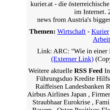
kurier.at - die österreichisc
im Internet. 
news from Austria's bigges
Themen:
Wirtschaft
-
Kurier
Arbei
Link: ARC: "Wie in eine
(Externer Link)
(Copy
Weitere aktuelle
RSS Feed
In
Führungsduo Kredite Hilfsk
Raiffeisen Landesbanken R
Airbus Airlines Japan , Firme
Straubhaar Eurokrise , Famil
Bayern , Osten Positives Fl