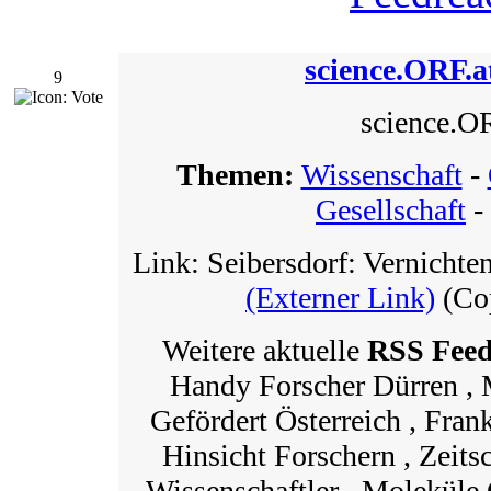
science.ORF.a
9
science.O
Themen:
Wissenschaft
-
Gesellschaft
-
Link: Seibersdorf: Vernicht
(Externer Link)
(Cop
Weitere aktuelle
RSS Fee
Handy Forscher Dürren , 
Gefördert Österreich , Fran
Hinsicht Forschern , Zeits
Wissenschaftler , Moleküle 