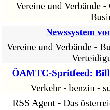
Vereine und Verbände
-
Busi
Newssystem von
Vereine und Verbände
-
Bu
Verteidig
ÖAMTC-Spritfeed: Billi
Verkehr
-
benzin
-
s
RSS Agent - Das österre