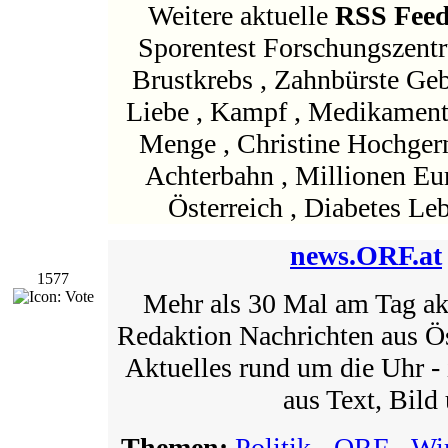
Weitere aktuelle
RSS Fee
Sporentest Forschungszent
Brustkrebs , Zahnbürste Ge
Liebe , Kampf , Medikamente
Menge , Christine Hochger
Achterbahn , Millionen E
Österreich , Diabetes Leb
news.ORF.at
1577
Mehr als 30 Mal am Tag akt
Redaktion Nachrichten aus Öst
Aktuelles rund um die Uhr -
aus Text, Bild
Themen:
Politik
-
ORF
-
Wir