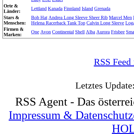
Orte &
Lettland
Kanada
Finnland
Island
Grenada
Länder:
Stars &
Bob Hat
Andrea Long Sleeve Sheer Rib
Marcel Men
Menschen:
Helena Racerback Tank Top
Calvin Long Sleeve
Loga
Firmen &
One
Avon
Continental
Shell
Alba
Aurora
Frisbee
Sma
Marken:
RSS Feed 
Letztes Update
RSS Agent - Das österre
Impressum & Datenschutz
HOL