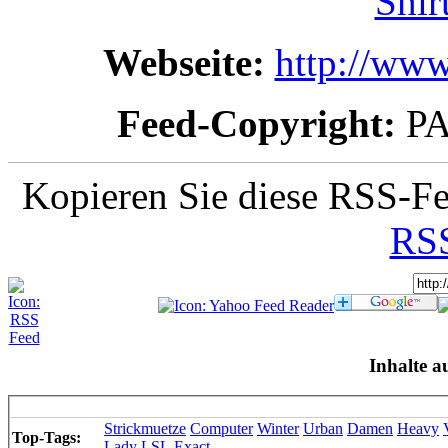
Shir
Webseite:
http://www.
Feed-Copyright:
PA
Kopieren Sie diese RSS-Fe
RSS
Inhalte a
Strickmuetze
Computer
Winter
Urban
Damen
Heavy
Top-Tags:
Lady
LSL
Exact