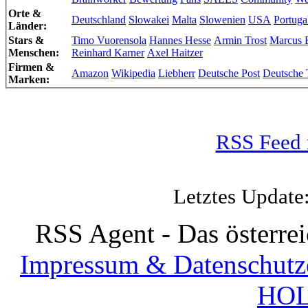
Orte &
Deutschland
Slowakei
Malta
Slowenien
USA
Portuga
Länder:
Stars &
Timo Vuorensola
Hannes Hesse
Armin Trost
Marcus 
Menschen:
Reinhard Karner
Axel Haitzer
Firmen &
Amazon
Wikipedia
Liebherr
Deutsche Post
Deutsche
Marken:
RSS Feed 
Letztes Update
RSS Agent - Das österre
Impressum & Datenschutz
HOL