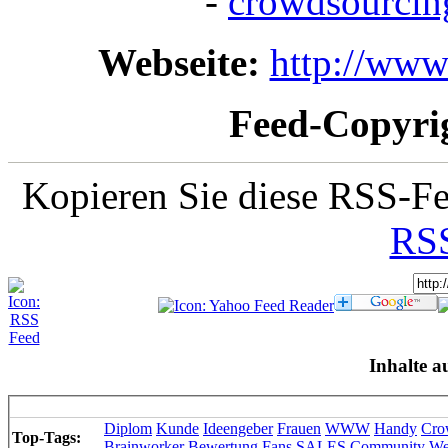
-
crowdsourcin
Webseite:
http://www
Feed-Copyri
Kopieren Sie diese RSS-Fe
RSS
Inhalte a
Diplom
Kunde
Ideengeber
Frauen
WWW
Handy
Cro
Top-Tags:
Brainworker
Bewertung
Fans
SALES
Community
W