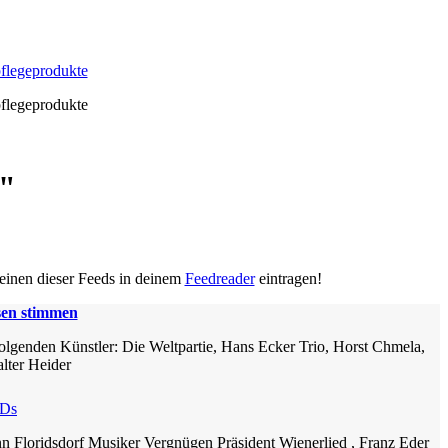
pflegeprodukte
pflegeprodukte
r"
 einen dieser Feeds in deinem
Feedreader
eintragen!
sen stimmen
olgenden Künstler: Die Weltpartie, Hans Ecker Trio, Horst Chmela,
lter Heider
Ds
 Floridsdorf Musiker Vergnügen Präsident Wienerlied , Franz Eder