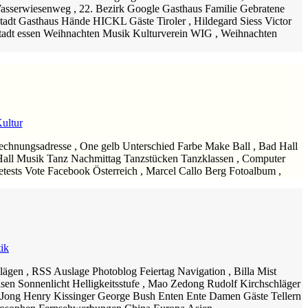
sserwiesenweg , 22. Bezirk Google Gasthaus Familie Gebratene
adt Gasthaus Hände HICKL Gäste Tiroler , Hildegard Siess Victor
ustadt essen Weihnachten Musik Kulturverein WIG , Weihnachten
ultur
hnungsadresse , One gelb Unterschied Farbe Make Ball , Bad Hall
Hall Musik Tanz Nachmittag Tanzstücken Tanzklassen , Computer
tests Vote Facebook Österreich , Marcel Callo Berg Fotoalbum ,
tik
en , RSS Auslage Photoblog Feiertag Navigation , Billa Mist
en Sonnenlicht Helligkeitsstufe , Mao Zedong Rudolf Kirchschläger
m Jong Henry Kissinger George Bush Enten Ente Damen Gäste Tellern