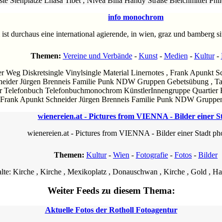
ste Stehplätze Lhasa Tibet , Nivea Billa Handy Straße Bleichmittel P
info monochrom
st durchaus eine international agierende, in wien, graz und bamberg s
Themen:
Vereine und Verbände
-
Kunst
-
Medien
-
Kultur
-
r Weg Diskretsingle Vinylsingle Material Linernotes , Frank Apunkt 
eider Jürgen Brenneis Familie Punk NDW Gruppen Gebetsübung , Ta
er Telefonbuch Telefonbuchmonochrom KünstlerInnengruppe Quartier Fri
Frank Apunkt Schneider Jürgen Brenneis Familie Punk NDW Gruppe
wienereien.at - Pictures from VIENNA - Bilder einer S
wienereien.at - Pictures from VIENNA - Bilder einer Stadt ph
Themen:
Kultur
-
Wien
-
Fotografie
-
Fotos
-
Bilder
lte: Kirche , Kirche , Mexikoplatz , Donauschwan , Kirche , Gold , Haas
Weiter Feeds zu diesem Thema:
Aktuelle Fotos der Rotholl Fotoagentur