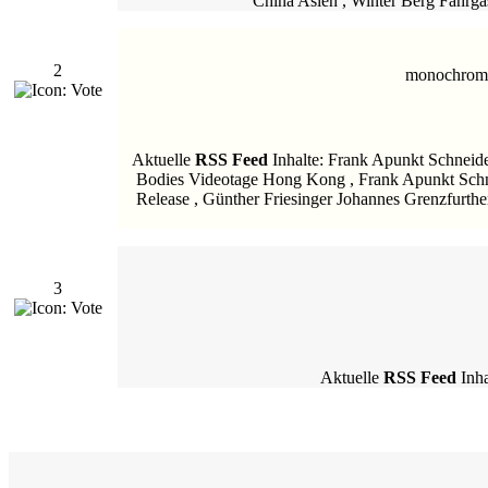
China Asien , Winter Berg Fahrgä
2
monochrom i
Aktuelle
RSS Feed
Inhalte: Frank Apunkt Schneide
Bodies Videotage Hong Kong , Frank Apunkt Schn
Release , Günther Friesinger Johannes Grenzfurth
3
Aktuelle
RSS Feed
Inha