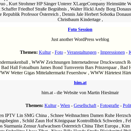
uo , Kurt Strohmer HP Sänger Unterer XLargeCompany Heimstätte Wa
chaffer Friedhof Straße Begräbnis , Walter Hickl Andy Borg Donaust
ege Republik Professor Österreich , Dennis Jale Herbert Sobotka Dona
Christbaum Kindertage ,
Foto Session
Just another WordPress weblog
Themen:
Kultur
-
Foto
-
Veranstaltungen
-
Impressionen
-
K
indermaskenball , WWW Zeichnungen Internetadresse Druckwunsch Rec
, Bad Hall Fotoalbum James Bond Turnverein Bars Prinzenpaar , Bad 
n WWW Wetter Gigas Mittelaltermarkt Feuershow , WWW Härtetest Härte
him.at
him.at - die Website von Martin Hieslmair
Themen:
Kultur
-
Wien
-
Gesellschaft
-
Fotografie
-
Poli
men IPTV Lin SMG China , Schnee Weihnachten Damen Ruhe Herzschläg
gsbeginn , Schild Zaun Hof Königspaar Kontrollblick Schweden , Fels
os Starmania Zensur Aufwachsen Österreich China Tibet Europa , Ki