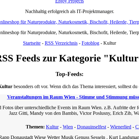
Enjoy Projects
Nachhaltig erfolgreich als IT-Projektmanager.
Onlineshop für Naturprodukte, Naturkosmetik, Bischofit, Heilerde, Tier
Onlineshop für Naturprodukte, Naturkosmetik, Bischofit, Heilerde, Tier
Startseite
-
RSS Verzeichnis
-
Fotoblog
- Kultur
SS Feeds zur Kategorie "Kultu
Top-Feeds:
Kultur
besonders oft vor. Wenn dich das Thema interessiert, solltest du
Veranstaltungen im Raum Wien - Stimme und Stimmung müs
otos über unterschiedliche Events im Raum Wien. z.B. Aufritte der f
Jazz Gitti, Mandy von den Bambis, Victor Poslusny, Erich Zib, Wa
Themen:
Kultur
-
Wien
-
Donauinselfest
-
Wienerlied
-
C
 Rapp Donaustadt Wiese Wetter Musik Genuss Sesseln , Kurt Landsmann