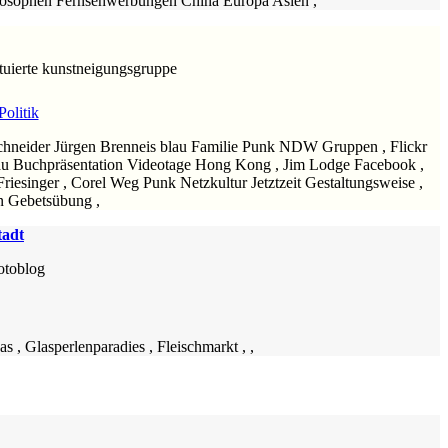
hilosophen Fernsehwerbungen China Europa Asien ,
ituierte kunstneigungsgruppe
Politik
Schneider Jürgen Brenneis blau Familie Punk NDW Gruppen , Flickr
u Buchpräsentation Videotage Hong Kong , Jim Lodge Facebook ,
esinger , Corel Weg Punk Netzkultur Jetztzeit Gestaltungsweise ,
n Gebetsübung ,
tadt
otoblog
 , Glasperlenparadies , Fleischmarkt , ,