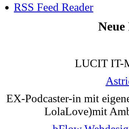
RSS Feed Reader
Neue 
LUCIT IT-
Astr
EX-Podcaster-in mit eigen
LolaLove)mit Amb
bFlow Webdesig