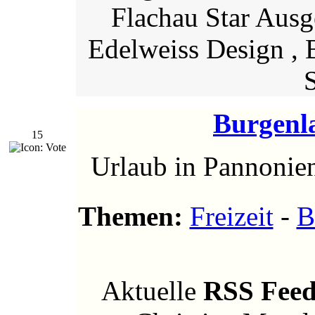
Flachau Star Ausge
Edelweiss Design , Be
S
Burgenl
15
Urlaub in Pannonien
Themen:
Freizeit
-
B
Aktuelle
RSS Fee