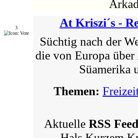
Arkad
At Kriszi´s - R
3
Süchtig nach der Wel
die von Europa über
Süamerika u
Themen:
Freizei
Aktuelle
RSS Fee
Hals Kurzem Kro