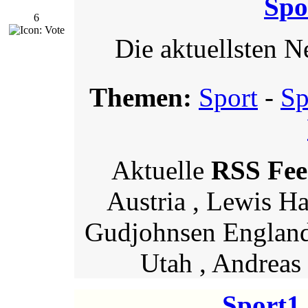
Spo
6
Die aktuellsten 
Themen:
Sport
-
Sp
Aktuelle
RSS Fe
Austria , Lewis H
Gudjohnsen England 
Utah , Andreas 
Sport1