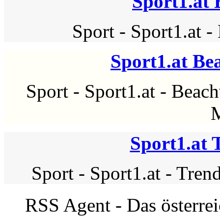
Sport1.at 
Sport
-
Sport1.at
-
Sport1.at Be
Sport
-
Sport1.at
-
Beach
M
Sport1.at 
Sport
-
Sport1.at
-
Trend
RSS Agent - Das österre