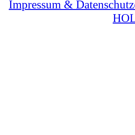
Impressum & Datenschutz
HOL