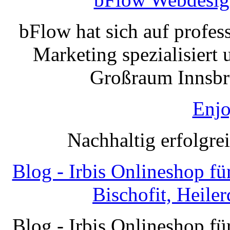
bFlow hat sich auf profe
Marketing spezialisiert 
Großraum Innsbru
Enjo
Nachhaltig erfolgre
Blog - Irbis Onlineshop f
Bischofit, Heile
Blog - Irbis Onlineshop f