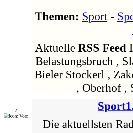
Themen:
Sport
-
Spo
Aktuelle
RSS Feed
I
Belastungsbruch , Sla
Bieler Stockerl , Z
, Oberhof , 
Sport1
2
Die aktuellsten Ra