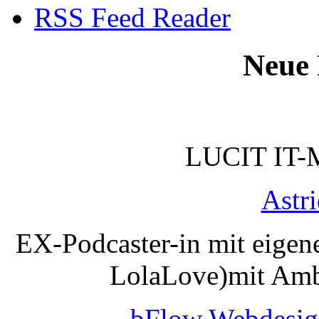
RSS Feed Reader
Neue 
LUCIT IT-
Astr
EX-Podcaster-in mit eigen
LolaLove)mit Amb
bFlow Webdesig