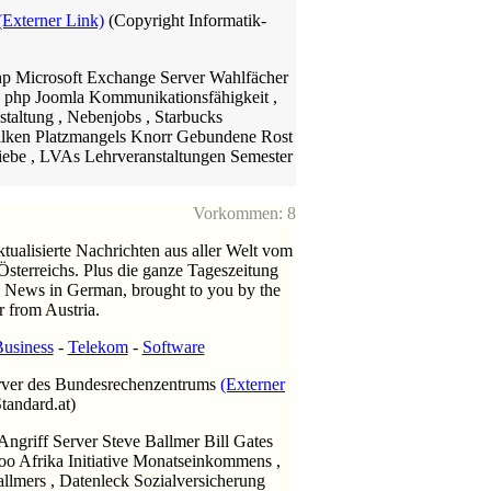
(Externer Link)
(Copyright Informatik-
p Microsoft Exchange Server Wahlfächer
 php Joomla Kommunikationsfähigkeit ,
staltung , Nebenjobs , Starbucks
 Falken Platzmangels Knorr Gebundene Rost
Liebe , LVAs Lehrveranstaltungen Semester
Vorkommen: 8
tualisierte Nachrichten aus aller Welt vom
sterreichs. Plus die ganze Tageszeitung
 News in German, brought to you by the
r from Austria.
Business
-
Telekom
-
Software
erver des Bundesrechenzentrums
(Externer
tandard.at)
ngriff Server Steve Ballmer Bill Gates
hoo Afrika Initiative Monatseinkommens ,
allmers , Datenleck Sozialversicherung