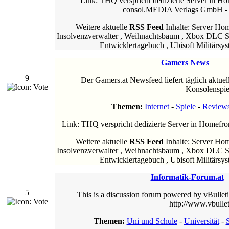
Link: THQ verspricht dedizierte Server in H
consol.MEDIA Verlags GmbH - 
Weitere aktuelle
RSS Feed
Inhalte: Server Hom
Insolvenzverwalter , Weihnachtsbaum , Xbox DLC Sh
Entwicklertagebuch , Ubisoft Militärsys
Gamers News
9
Der Gamers.at Newsfeed liefert täglich akt
Konsolenspie
Themen:
Internet
-
Spiele
-
Review
Link: THQ verspricht dedizierte Server in Homefr
Weitere aktuelle
RSS Feed
Inhalte: Server Hom
Insolvenzverwalter , Weihnachtsbaum , Xbox DLC Sh
Entwicklertagebuch , Ubisoft Militärsys
Informatik-Forum.at
5
This is a discussion forum powered by vBulletin
http://www.vbulle
Themen:
Uni und Schule
-
Universität
-