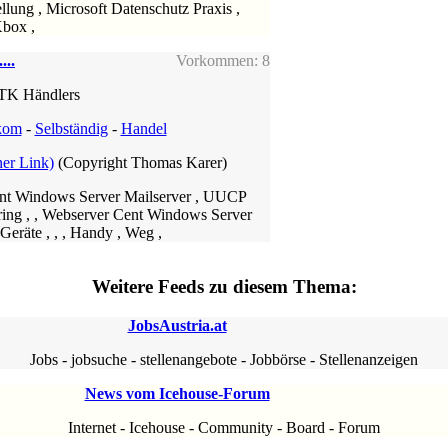
llung , Microsoft Datenschutz Praxis ,
box ,
...
Vorkommen: 8
ITK Händlers
kom
-
Selbständig
-
Handel
ner Link)
(Copyright Thomas Karer)
ent Windows Server Mailserver , UUCP
ring , , Webserver Cent Windows Server
eräte , , , Handy , Weg ,
Weitere Feeds zu diesem Thema:
JobsAustria.at
Jobs
-
jobsuche
-
stellenangebote
-
Jobbörse
-
Stellenanzeigen
News vom Icehouse-Forum
Internet
-
Icehouse
-
Community
-
Board
-
Forum