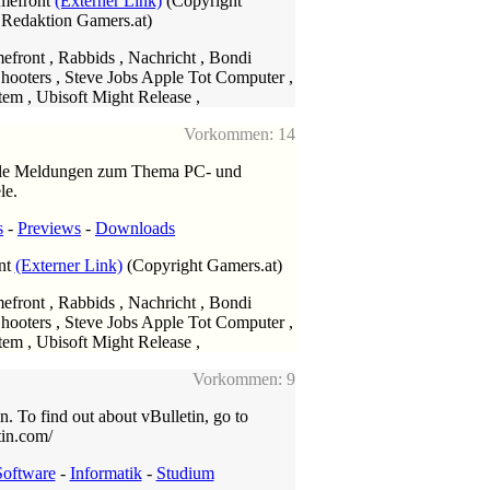
omefront
(Externer Link)
(Copyright
Redaktion Gamers.at)
efront , Rabbids , Nachricht , Bondi
ooters , Steve Jobs Apple Tot Computer ,
tem , Ubisoft Might Release ,
Vorkommen: 14
uelle Meldungen zum Thema PC- und
le.
s
-
Previews
-
Downloads
ont
(Externer Link)
(Copyright Gamers.at)
efront , Rabbids , Nachricht , Bondi
ooters , Steve Jobs Apple Tot Computer ,
tem , Ubisoft Might Release ,
Vorkommen: 9
. To find out about vBulletin, go to
tin.com/
Software
-
Informatik
-
Studium