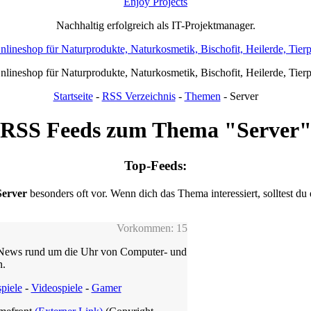
Enjoy Projects
Nachhaltig erfolgreich als IT-Projektmanager.
Onlineshop für Naturprodukte, Naturkosmetik, Bischofit, Heilerde, Tier
Onlineshop für Naturprodukte, Naturkosmetik, Bischofit, Heilerde, Tier
Startseite
-
RSS Verzeichnis
-
Themen
- Server
RSS Feeds zum Thema "Server
Top-Feeds:
Server
besonders oft vor. Wenn dich das Thema interessiert, solltest du
Vorkommen: 15
e News rund um die Uhr von Computer- und
n.
piele
-
Videospiele
-
Gamer