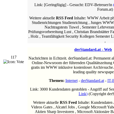
Link: [Geringfügig] - Gesucht: EDV-Betreuer/in
Forum.at)
Weitere aktuelle
RSS Feed
Inhalte: WWW Arbeit ph
Studienrichtungen Studienrichtung , Junges WWW
Nachtragstests Tuwel , Semester Lehrveran
Prüfungsvorbereitung Lust , Christian Brandstätter
, Holz , Teamfähigkeit Security Kollegen Semester 
,
derStandard.at - Web
117
Nachrichten in Echtzeit. derStandard.at: Permanent ak
Online-Newsroom der führenden Qualitätszeitung Ö
gratis im WWW inklusive kostenloser Archivsuche.
leading quality newspape
Themen:
Internet
-
derStandard.at
-
IT-
Link: 3000 Kundendaten gestohlen - Angriff auf S
Link)
(Copyright derS
Weitere aktuelle
RSS Feed
Inhalte: Kundendaten A
Videos Gates , Alcatel Jobs , Google Microsoft Ya
Aktien Sharp Investoren , Microsoft Aktionäre B