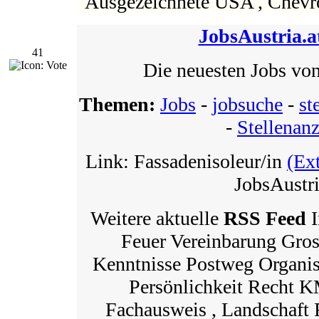
Ausgezeichnete USA , Chevro
JobsAustria.a
41
Die neuesten Jobs von
Themen:
Jobs
-
jobsuche
-
st
-
Stellenan
Link: Fassadenisoleur/in
(Ex
JobsAustri
Weitere aktuelle
RSS Feed
I
Feuer Vereinbarung Gro
Kenntnisse Postweg Organis
Persönlichkeit Recht
Fachausweis , Landschaft 