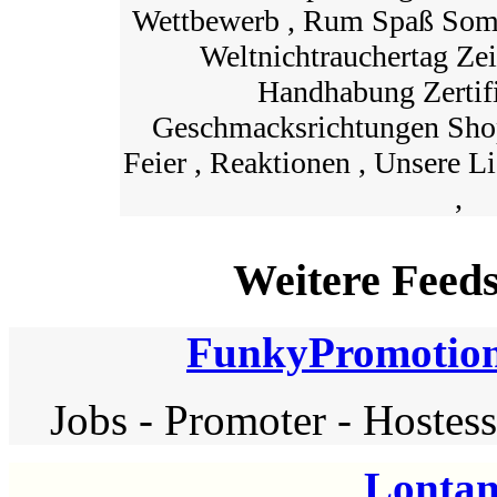
Wettbewerb , Rum Spaß Som
Weltnichtrauchertag Zei
Handhabung Zertifi
Geschmacksrichtungen Shop
Feier , Reaktionen , Unsere L
,
Weitere Feed
FunkyPromotion
Jobs
-
Promoter
-
Hostes
Lontan