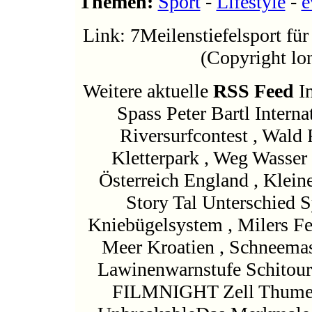
Themen:
Sport
-
Lifestyle
-
e
Link: 7Meilenstiefelsport fü
(Copyright lon
Weitere aktuelle
RSS Feed
In
Spass Peter Bartl Interna
Riversurfcontest , Wald 
Kletterpark , Weg Wasse
Österreich England , Klein
Story Tal Unterschied S
Kniebügelsystem , Milers Fe
Meer Kroatien , Schneema
Lawinenwarnstufe Schitour
FILMNIGHT Zell Thume