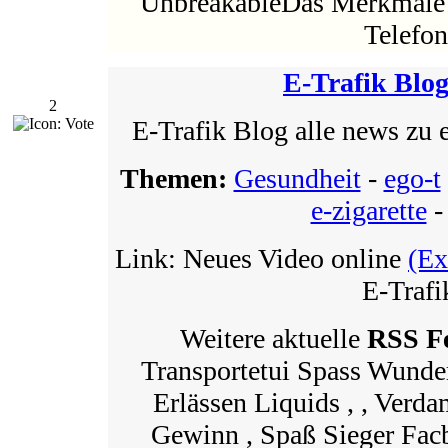
UnbreakableDas Merkmale 
Telefon
E-Trafik Blo
2
E-Trafik Blog alle news zu e
Themen:
Gesundheit
-
ego-t
e-zigarette
Link: Neues Video online
(Ex
E-Trafi
Weitere aktuelle
RSS F
Transportetui Spass Wunde
Erlässen Liquids , , Verda
Gewinn , Spaß Sieger Fac