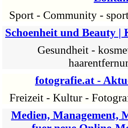
Sport
-
Community
-
spor
Schoenheit und Beauty |
Gesundheit
-
kosme
haarentfernu
fotografie.at - Akt
Freizeit
-
Kultur
-
Fotogra
Medien, Management, M
fuer neue Online-M