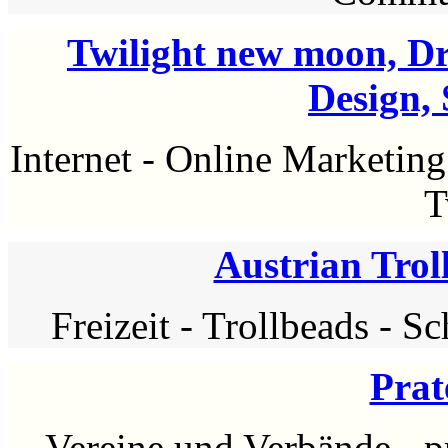
Twilight new moon, D
Design,
Internet
-
Online Marketing
T
Austrian Tro
Freizeit
-
Trollbeads
-
Sc
Prat
Vereine und Verbände
-
p