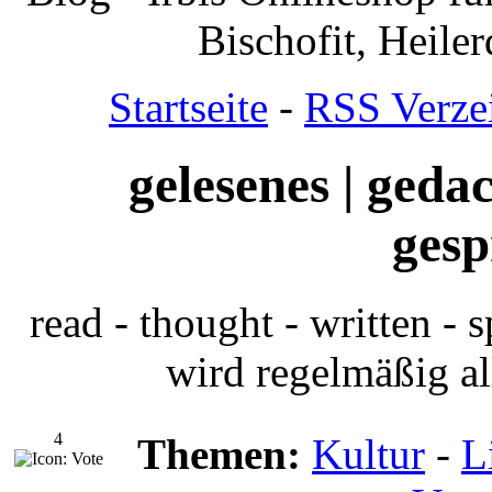
Bischofit, Heile
Startseite
-
RSS Verze
gelesenes | gedac
gesp
read - thought - written 
wird regelmäßig all
4
Themen:
Kultur
-
L