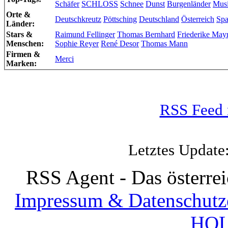
Schäfer
SCHLOSS
Schnee
Dunst
Burgenländer
Mus
Orte &
Deutschkreutz
Pöttsching
Deutschland
Österreich
Spa
Länder:
Stars &
Raimund Fellinger
Thomas Bernhard
Friederike May
Menschen:
Sophie Reyer
René Desor
Thomas Mann
Firmen &
Merci
Marken:
RSS Feed 
Letztes Update
RSS Agent - Das österre
Impressum & Datenschutz
HOL