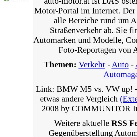
auto-motor.at ist DAS öste
Motor-Portal im Internet. Der
alle Bereiche rund um 
Straßenverkehr ab. Sie fi
Automarken und Modelle, Conc
Foto-Reportagen von 
Themen:
Verkehr
-
Auto
-
Automaga
Link: BMW M5 vs. VW up! - 
etwas andere Vergleich
(Ext
2008 by COMMUNITOR Int
Weitere aktuelle
RSS F
Gegenüberstellung Autom