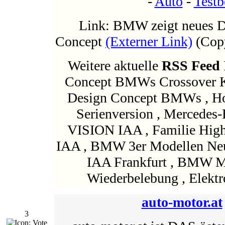
-
Auto
-
Testb
Link: BMW zeigt neues 
Concept
(Externer Link)
(Cop
Weitere aktuelle
RSS Feed
Concept BMWs Crossover K
Design Concept BMWs , Ho
Serienversion , Mercedes
VISION IAA , Familie High
IAA , BMW 3er Modellen Neu
IAA Frankfurt , BMW M
Wiederbelebung , Elektro
auto-motor.at
3