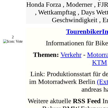
Honda Forza , Moderner , FJ
, Wettkampftag , Days Wet
Geschwindigkeit , E
TourenbikerI
2
Informationen für Bik
Themen:
Verkehr
-
Motorr
KTM
Link: Produktionsstart für
im Motorradwerk Berlin
(Ex
andreas ha
Weitere aktuelle
RSS Feed
In