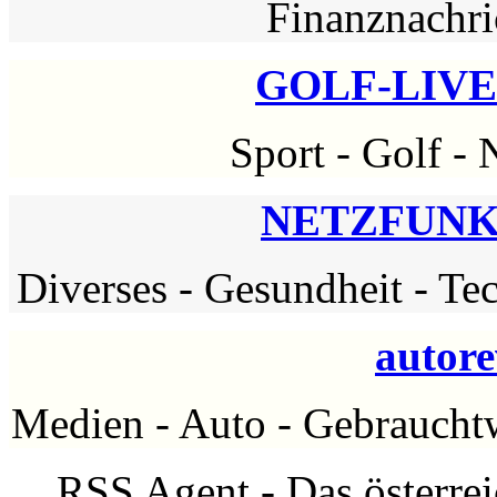
Finanznachri
GOLF-LIVE
Sport
-
Golf
-
NETZFUNK.A
Diverses
-
Gesundheit
-
Te
autore
Medien
-
Auto
-
Gebraucht
RSS Agent - Das österre