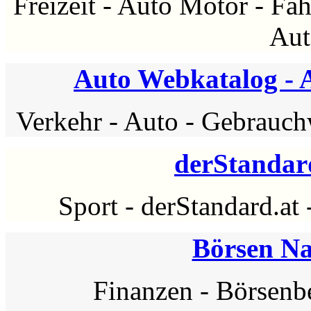
Freizeit
-
Auto Motor
-
Fah
Aut
Auto Webkatalog - A
Verkehr
-
Auto
-
Gebrauch
derStandard
Sport
-
derStandard.at
Börsen Na
Finanzen
-
Börsenbe