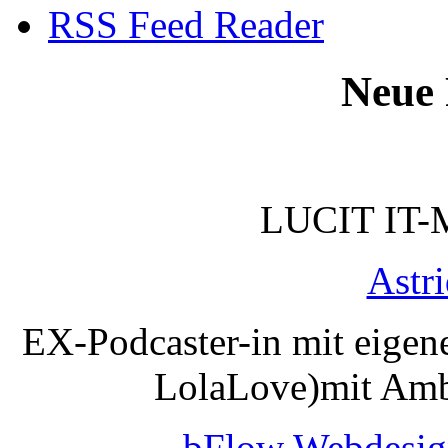
RSS Feed Reader
Neue 
LUCIT IT-
Astr
EX-Podcaster-in mit eigen
LolaLove)mit Amb
bFlow Webdesig