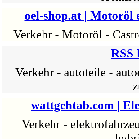
oel-shop.at | Motoröl 
Verkehr
-
Motoröl
-
Castr
RSS 
Verkehr
-
autoteile
-
auto
z
wattgehtab.com | Ele
Verkehr
-
elektrofahrze
hybr