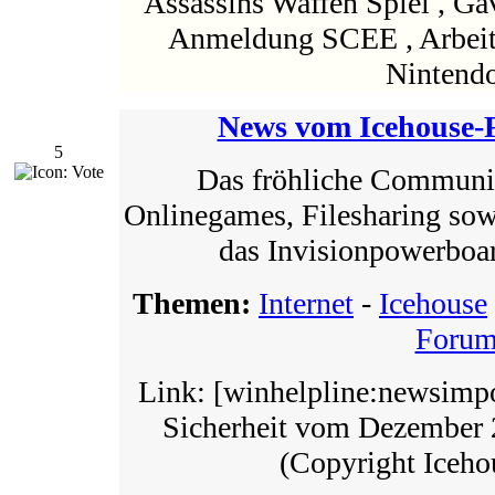
Assassins Waffen Spiel , Ga
Anmeldung SCEE , Arbeit
Nintendo
News vom Icehouse
5
Das fröhliche Communi
Onlinegames, Filesharing so
das Invisionpowerboa
Themen:
Internet
-
Icehouse
Foru
Link: [winhelpline:newsimpo
Sicherheit vom Dezember
(Copyright Iceh