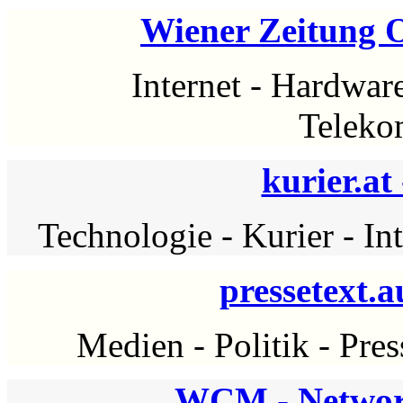
Wiener Zeitung 
Internet
-
Hardwar
Teleko
kurier.at
Technologie
-
Kurier
-
In
pressetext.a
Medien
-
Politik
-
Pres
WCM - Networ