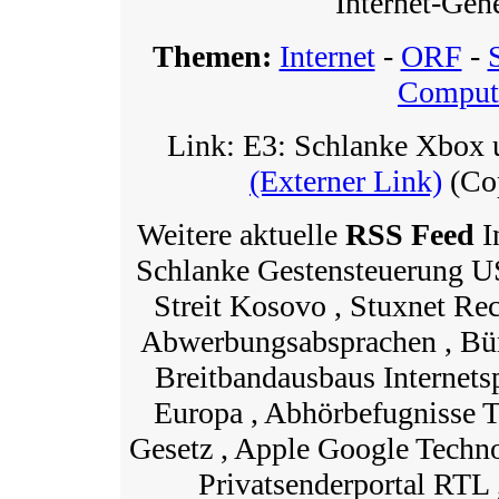
Internet-Gene
Themen:
Internet
-
ORF
-
Comput
Link: E3: Schlanke Xbox 
(Externer Link)
(Cop
Weitere aktuelle
RSS Feed
I
Schlanke Gestensteuerung U
Streit Kosovo , Stuxnet Re
Abwerbungsabsprachen , Bür
Breitbandausbaus Internet
Europa , Abhörbefugnisse
Gesetz , Apple Google Technol
Privatsenderportal RTL 