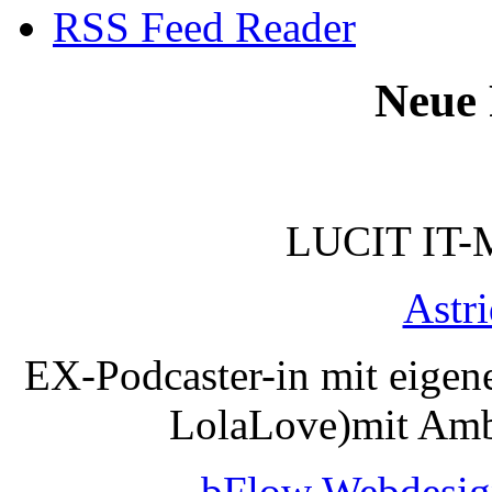
RSS Feed Reader
Neue 
LUCIT IT-
Astr
EX-Podcaster-in mit eigen
LolaLove)mit Amb
bFlow Webdesig