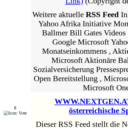
Link)
(Copyright de
Weitere aktuelle
RSS Feed
In
Yahoo Afrika Initiative M
Ballmer Bill Gates Videos G
Google Microsoft Yahoo 
Monatseinkommens , Aktie
Microsoft Aktionäre Ba
Sozialversicherung Pressespre
Open Bereitstellung , Microso
Microsoft On
WWW.NEXTGEN.AT 
8
österreichische 
Dieser RSS Feed stellt die N