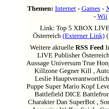
Themen:
Internet
-
Games
-
-
Wii
Link: Top 5 XBOX LIVE
Österreich
(Externer Link)
(
Weitere aktuelle
RSS Feed
I
LIVE Publisher Österreic
Aussage Universum True Hong
Killzone Gegner Kill , Au
Leslie Hauptverantwortlic
Puppe Super Mario Kopf Level
Battlefield DICE Battlefron
Charakter Dan SuperBot , So